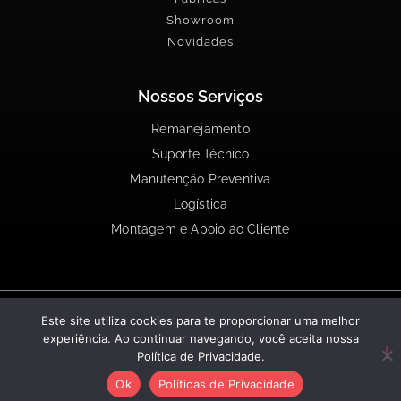
Showroom
Novidades
Nossos Serviços
Remanejamento
Suporte Técnico
Manutenção Preventiva
Logística
Montagem e Apoio ao Cliente
Copyright © 2022 Pett Capellato. Todos os Direitos
Este site utiliza cookies para te proporcionar uma melhor
Reservados
experiência. Ao continuar navegando, você aceita nossa
Política de Privacidade.
Políticas de Privacidade
Ok
Políticas de Privacidade
Desenvolvido por Agência One Impact