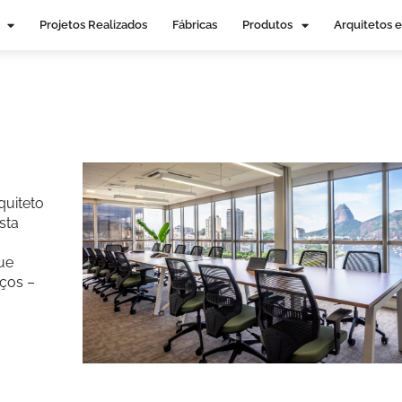
Projetos Realizados
Fábricas
Produtos
Arquitetos e
quiteto
sta
ue
aços –