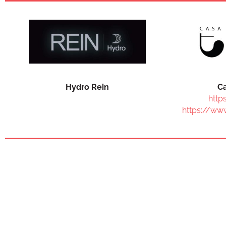
Hydro Rein
Ca
http
https://ww