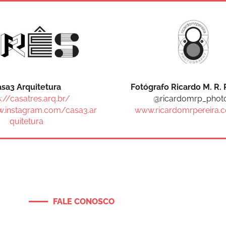
sa3 Arquitetura
Fotógrafo Ricardo M. R. 
s://casatres.arq.br/
@ricardomrp_phot
w.instagram.com/casa3.ar
www.ricardomrpereira.
quitetura
FALE CONOSCO
Entre em contato e solicit