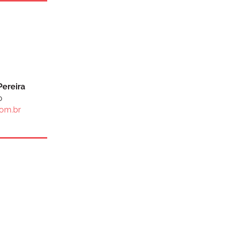
Pereira
o
com.br
e um