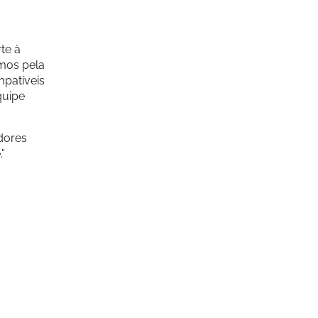
te à
amos pela
patíveis
quipe
dores
”