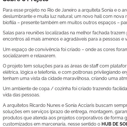
Para esse projeto no Rio de Janeiro a arquiteta Sonia e o 
deslumbrante e muita luz natural; um novo hall com nova 
biofilia – presente também em muitos outros espaços – pa
Salas para reuniões localizadas na melhor fachada trazem
encontros ali mais amenos e agradáveis para a pessoas e vi
Um espaço de convivência foi criado – onde as cores for
socializarem e relaxarem.
O projeto tem soluções para as áreas de staff com plata
elétrica, lógica e telefonia, e com poltronas privilegiand
tenham uma vista da cidade maravilhosa, criando uma atmos
Um ambiente de copa / cozinha foi criado trazendo facili
vida das pessoas.
A arquitetos Ricardo Nunes e Sonia Acciaris buscam semp
soluções em serviços (prazo de entrega, montagem, garanti
produtos que atenda aos projetos corporativos de forma 
customizados em marcenaria, nesse sentido o
HUB DE SOL