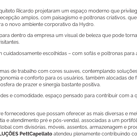
arquiteto Ricardo projetaram um espaço moderno que privilegi
recepção amplos, com paisagismo e poltronas criativos, que
ra o novo ambiente corporativo da Hydro.
 para dentro da empresa um visual de beleza que pode torna
sitantes.
am cuidadosamente escolhidas – com sofás e poltronas para
formas de trabalho com cores suaves, contemplando soluçõe
o ergonomia e conforto para os usuários, também alocadas de
fera de prazer e sinergia bastante positiva.
dades e comodidade, espaço pensado para contribuir com a 
re fornecedores que possam oferecer as mais diversas e me
a e atendimento pré e pós-venda), associadas a um portifól
global com divisórias, móveis, assentos, armazenagem e pro
UÇÕES PettCapellato
atendeu plenamente contribuindo c