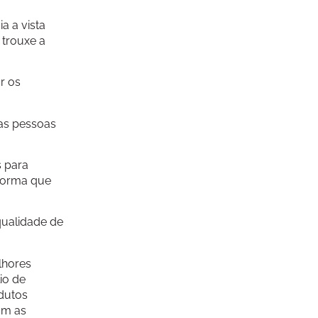
a a vista
 trouxe a
r os
 as pessoas
s para
 forma que
qualidade de
lhores
io de
dutos
om as