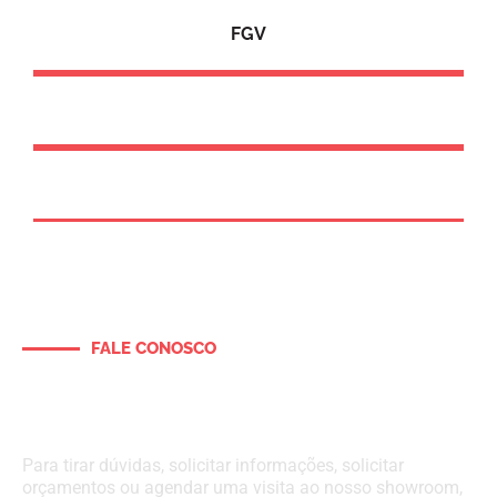
FGV
FALE CONOSCO
Entre em contato e solicite um
orçamento para o seu projeto
Para tirar dúvidas, solicitar informações, solicitar
orçamentos ou agendar uma visita ao nosso showroom,