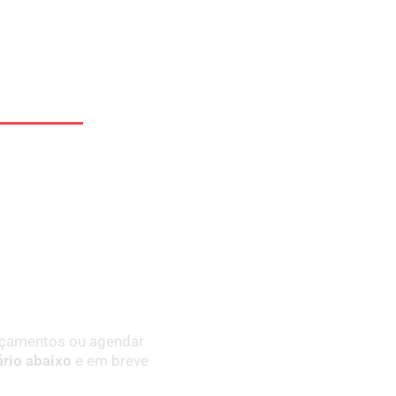
e um
eto
 orçamentos ou agendar
rio abaixo
e em breve