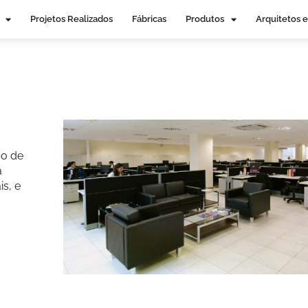
Projetos Realizados
Fábricas
Produtos
Arquitetos e
ão de
a
is, e