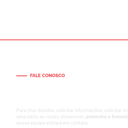
FALE CONOSCO
Entre em contato e solicit
orçamento para o seu proj
Para tirar dúvidas, solicitar informações, solicitar
uma visita ao nosso showroom,
preencha o formulá
nossa equipe entrará em contato.