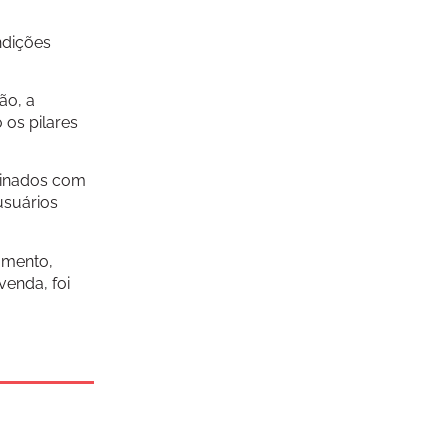
ndições
ão, a
os pilares
binados com
usuários
amento,
venda, foi